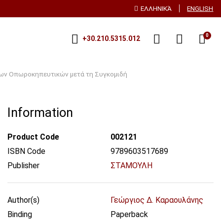
ΕΛΛΗΝΙΚΆ
ENGLISH
0
+30.210.5315.012
 των Οπωροκηπευτικών μετά τη Συγκομιδή
Information
Product Code
002121
ISBN Code
9789603517689
Publisher
ΣΤΑΜΟΥΛΗ
Author(s)
Γεώργιος Δ. Καραουλάνης
Binding
Paperback