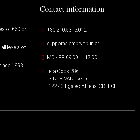
Contact information
es of €60 or
+30.210.5315.012
support@embryopub.gr
ll levels of
MO - FR 09:00 – 17:00
 since 1998
Iera Odos 286
SINTRIVANI center
122 43 Egaleo Athens, GREECE