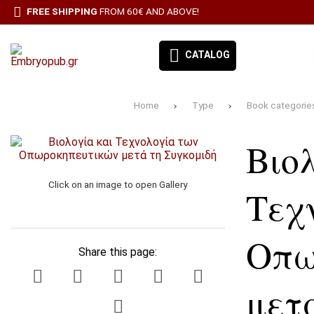
FREE SHIPPING
FROM 60€ AND ABOVE!
CATALOG
Home
Type
Book categorie
EMBRYO-OUR BOOKS
Βιο
BOOK CATEGORIES
BESTSELLERS
Click on an image to open Gallery
Τεχ
ΠΡΟΣΦΟΡΕΣ
Οπω
ΣΥΝΔΡΟΜΉ ΕΦΗΜΕΡΊΔΑ ΑΙΓΑΛΕΩ
Share this page:
ALL PRODUCTS
μετ