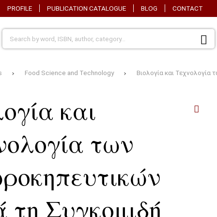
PROFILE
PUBLICATION CATALOGUE
BLOG
CONTACT
s
Food Science and Technology
Βιολογία και Τεχνολογία
λογία και
νολογία των
ροκηπευτικών
ά τη Συγκομιδή