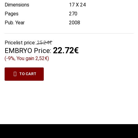
Dimensions
17 X 24
Pages
270
Pub. Year
2008
Pricelist price:
25.24€
22.72€
EMBRYO Price:
(-9%, You gain 2,52€)
TO CART