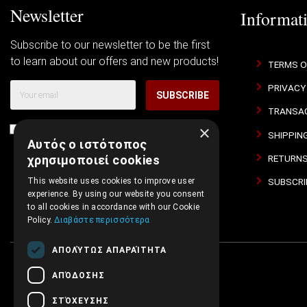
Newsletter
Informat
Subscribe to our newsletter to be the first
to learn about our offers and new products!
TERMS O
PRIVACY
SUBSCRIBE
TRANSAC
×
I agree with
Terms of Use
and
Privacy Policy
SHIPPIN
Αυτός ο ιστότοπος
RETURNS
χρησιμοποιεί cookies
SUBSCRI
This website uses cookies to improve user
experience. By using our website you consent
to all cookies in accordance with our Cookie
Policy.
Διαβάστε περισσότερα
ΑΠΟΛΎΤΩΣ ΑΠΑΡΑΊΤΗΤΑ
ΑΠΌΔΟΣΗΣ
ΣΤΌΧΕΥΣΗΣ