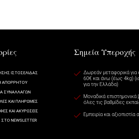
ρίες
Σημεία Υπεροχής
Δωρεάν μεταφορικά για
ΉΣΗΣ ΙΣΤΟΣΕΛΊΔΑΣ
60€ και άνω (έως 4kg) (
Ή ΑΠΟΡΡΉΤΟΥ
για την Ελλάδα)
ΙΑ ΣΥΝΑΛΛΑΓΏΝ
Μοναδικά επιστημονικά β
ΈΣ ΚΑΙ ΠΛΗΡΩΜΈΣ
όλες τις βαθμίδες εκπα
ΦΈΣ ΚΑΙ ΑΚΥΡΏΣΕΙΣ
Εμπειρία και αξιοπιστία
 ΣΤΟ NEWSLETTER