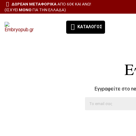
ΔΩΡΕΑΝ ΜΕΤΑΦΟΡΙΚΑ
ΑΠΌ 60€ ΚΑΙ ΆΝΩ!
(ΙΣΧΎΕΙ
ΜΌΝΟ
ΓΙΑ ΤΗΝ ΕΛΛΆΔΑ)
ΚΑΤΆΛΟΓΟΣ
ΕΚΔΌΣΕΙΣ ΈΜΒΡΥΟ - ΤΑ ΒΙΒΛΊΑ ΜΑΣ
Ε
ΘΕΜΑΤΙΚΈΣ ΚΑΤΗΓΟΡΊΕΣ
BESTSELLERS
Εγγραφείτε στο ne
ΠΡΟΣΦΟΡΕΣ
ΣΥΝΔΡΟΜΉ ΕΦΗΜΕΡΊΔΑ ΑΙΓΑΛΕΩ
ΌΛΑ ΤΑ ΠΡΟΪΌΝΤΑ