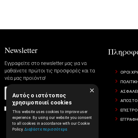
Newsletter
Πληροφο
Εγγραφείτε στο newsletter μας για να
μαθαίνετε πρώτοι τις προσφορές και τα
ΌΡΟΙ ΧΡ
νέα μας προϊόντα!
ΠΟΛΙΤΙΚ
×
ΑΣΦΆΛΕ
ΕΓΓΡΑΦΉ
Αυτός ο ιστότοπος
ΑΠΟΣΤΟΛ
χρησιμοποιεί cookies
Συμφωνώ με τους
Όροι Χρήσης Ιστοσελίδας
και τη
ΕΠΙΣΤΡΟ
This website uses cookies to improve user
Πολιτική Απορρήτου
experience. By using our website you consent
ΕΓΓΡΑΦΉ
to all cookies in accordance with our Cookie
Policy.
Διαβάστε περισσότερα