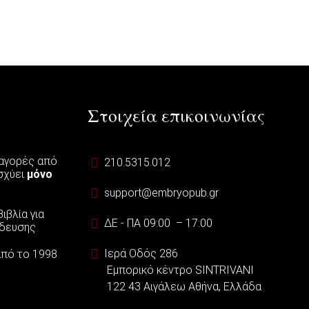
Στοιχεία επικοινωνίας
 αγορές από
210.5315.012
ισχύει
μόνο
support@embryopub.gr
ιβλία για
ΔΕ - ΠΑ 09:00 – 17:00
ίδευσης
Ιερά Οδός 286
 από το 1998
Εμπορικό κέντρο SINTRIVANI
122 43 Αιγάλεω Αθήνα, Ελλάδα