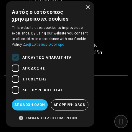
×
Αυτός ο ιστότοπος
support@embryopub.gr
χρησιμοποιεί cookies
ΔΕ - ΠΑ 09:00 – 17:00
This website uses cookies to improve user
experience. By using our website you consent
Ιερά Οδός 286
to all cookies in accordance with our Cookie
Policy.
Διαβάστε περισσότερα
Εμπορικό κέντρο SINTRIVANI
122 43 Αιγάλεω Αθήνα, Ελλάδα
ΑΠΟΛΎΤΩΣ ΑΠΑΡΑΊΤΗΤΑ
ΑΠΌΔΟΣΗΣ
ΣΤΌΧΕΥΣΗΣ
ΛΕΙΤΟΥΡΓΙΚΌΤΗΤΑΣ
ΑΠΟΔΟΧΉ ΌΛΩΝ
ΑΠΌΡΡΙΨΗ ΌΛΩΝ
ΕΜΦΆΝΙΣΗ ΛΕΠΤΟΜΕΡΕΙΏΝ