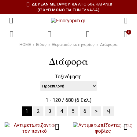
ΔΩΡΕΑΝ ΜΕΤΑΦΟΡΙΚΑ
ΑΠΌ 60€ ΚΑΙ ΆΝΩ!
(ΙΣΧΎΕΙ
ΜΌΝΟ
ΓΙΑ ΤΗΝ ΕΛΛΆΔΑ)
0
HOME
Είδος
Θεματικές κατηγορίες
Διάφορα
Διάφορα
Ταξινόμηση:
1 - 120 / 680 (6 Σελ.)
1
2
3
4
5
6
>
>|