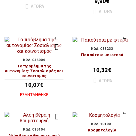
9,90€
ΑΓΟΡΆ
ΑΓΟΡΆ
ΚΩΔ. 038233
Παπούτσια με φτερά
ΚΩΔ. 046004
Το πρόβλημα της
10,32€
αυτονομίας: Σοσιαλισμός και
κοινοτισμός
ΑΓΟΡΆ
10,07€
ΕΞΑΝΤΛΉΘΗΚΕ
ΚΩΔ. 101001
ΚΩΔ. 015104
Κοσμητολογία
Αλόη βέρα η θαυματουργή