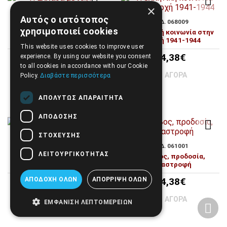
×
Αυτός ο ιστότοπος
ΚΩΔ. 061002
ΚΩΔ. 068009
χρησιμοποιεί cookies
Η Ελλάδα μεταξύ πολέμου
Η ελληνική κοινωνία στην
και ειρήνης
Κατοχή 1941-1944
This website uses cookies to improve user
14,38€
14,38€
experience. By using our website you consent
to all cookies in accordance with our Cookie
ΑΓΟΡΆ
ΑΓΟΡΆ
Policy.
Διαβάστε περισσότερα
ΑΠΟΛΎΤΩΣ ΑΠΑΡΑΊΤΗΤΑ
ΑΠΌΔΟΣΗΣ
ΣΤΌΧΕΥΣΗΣ
ΚΩΔ. 063001
ΚΩΔ. 061001
ΛΕΙΤΟΥΡΓΙΚΌΤΗΤΑΣ
Το προσωπείο και το
Θρίαμβος, προδοσία,
πρόσωπο
καταστροφή
14,38€
14,38€
ΑΠΟΔΟΧΉ ΌΛΩΝ
ΑΠΌΡΡΙΨΗ ΌΛΩΝ
ΑΓΟΡΆ
ΑΓΟΡΆ
ΕΜΦΆΝΙΣΗ ΛΕΠΤΟΜΕΡΕΙΏΝ