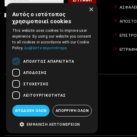
ΕΓΓΡΑΦΗ
×
ΑΣΦΑΛΕ
Αυτός ο ιστότοπος
Συμφωνώ με τους
Όροι Χρήσης Ιστοσελίδας
και τη
χρησιμοποιεί cookies
ΑΠΟΣΤΟΛ
Πολιτική Απορρήτου
This website uses cookies to improve user
ΕΠΙΣΤΡΟ
experience. By using our website you consent
to all cookies in accordance with our Cookie
Policy.
Διαβάστε περισσότερα
ΕΓΓΡΑΦΗ
ΑΠΟΛΥΤΩΣ ΑΠΑΡΑΙΤΗΤΑ
ΑΠΟΔΟΣΗΣ
ΣΤΟΧΕΥΣΗΣ
ΛΕΙΤΟΥΡΓΙΚΟΤΗΤΑΣ
ΑΠΟΔΟΧΗ ΟΛΩΝ
ΑΠΟΡΡΙΨΗ ΟΛΩΝ
ΕΜΦΑΝΙΣΗ ΛΕΠΤΟΜΕΡΕΙΩΝ