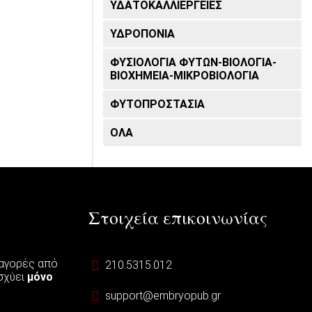
ΥΔΑΤΟΚΑΛΛΙΈΡΓΕΙΕΣ
ΥΔΡΟΠΟΝΊΑ
ΦΥΣΙΟΛΟΓΊΑ ΦΥΤΏΝ-ΒΙΟΛΟΓΊΑ-
ΒΙΟΧΗΜΕΊΑ-ΜΙΚΡΟΒΙΟΛΟΓΊΑ
ΦΥΤΟΠΡΟΣΤΑΣΊΑ
ΟΛΑ
Στοιχεία επικοινωνίας
 αγορές από
210.5315.012
ισχύει
μόνο
support@embryopub.gr