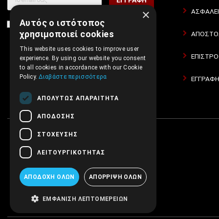
ΕΓΓΡΑΦΉ
×
ΑΣΦΆΛΕ
Αυτός ο ιστότοπος
Συμφωνώ με τους
Όροι Χρήσης Ιστοσελίδας
και τη
χρησιμοποιεί cookies
ΑΠΟΣΤΟΛ
Πολιτική Απορρήτου
This website uses cookies to improve user
ΕΠΙΣΤΡΟ
experience. By using our website you consent
to all cookies in accordance with our Cookie
Policy.
Διαβάστε περισσότερα
ΕΓΓΡΑΦΉ
ΑΠΟΛΎΤΩΣ ΑΠΑΡΑΊΤΗΤΑ
ΑΠΌΔΟΣΗΣ
ΣΤΌΧΕΥΣΗΣ
ΛΕΙΤΟΥΡΓΙΚΌΤΗΤΑΣ
ΑΠΟΔΟΧΉ ΌΛΩΝ
ΑΠΌΡΡΙΨΗ ΌΛΩΝ
ΕΜΦΆΝΙΣΗ ΛΕΠΤΟΜΕΡΕΙΏΝ