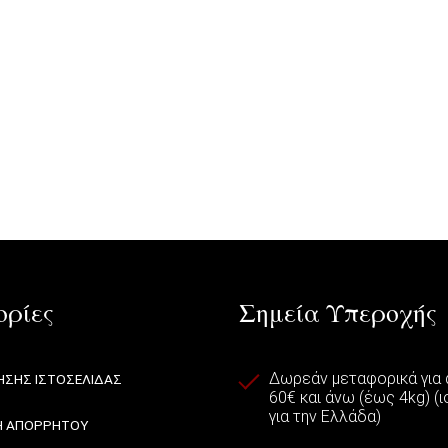
ρίες
Σημεία Υπεροχής
Δωρεάν μεταφορικά για
ΉΣΗΣ ΙΣΤΟΣΕΛΊΔΑΣ
60€ και άνω (έως 4kg) (
για την Ελλάδα)
Ή ΑΠΟΡΡΉΤΟΥ