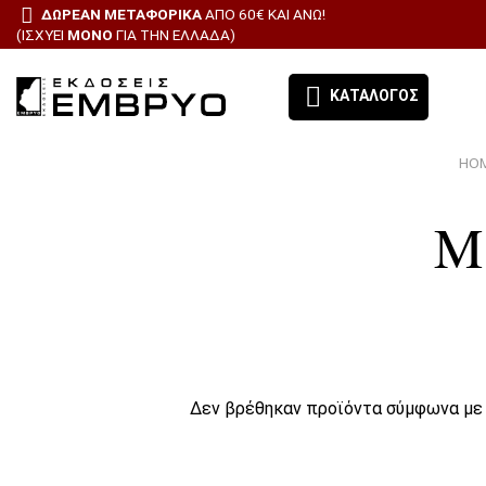
ΔΩΡΕΑΝ ΜΕΤΑΦΟΡΙΚΑ
ΑΠΌ 60€ ΚΑΙ ΆΝΩ!
(ΙΣΧΎΕΙ
ΜΌΝΟ
ΓΙΑ ΤΗΝ ΕΛΛΆΔΑ)
ΚΑΤΆΛΟΓΟΣ
HO
ΕΚΔΌΣΕΙΣ ΈΜΒΡΥΟ - ΤΑ ΒΙΒΛΊΑ ΜΑΣ
Μ
ΘΕΜΑΤΙΚΈΣ ΚΑΤΗΓΟΡΊΕΣ
BESTSELLERS
ΠΡΟΣΦΟΡΕΣ
ΣΥΝΔΡΟΜΉ ΕΦΗΜΕΡΊΔΑ ΑΙΓΑΛΕΩ
Δεν βρέθηκαν προϊόντα σύμφωνα με 
ΌΛΑ ΤΑ ΠΡΟΪΌΝΤΑ