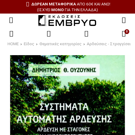
ΔΩΡΕΑΝ ΜΕΤΑΦΟΡΙΚΑ
ΑΠΟ 60€ ΚΑΙ ΑΝΩ!
(ΙΣΧΥΕΙ
ΜΟΝΟ
ΓΙΑ ΤΗΝ ΕΛΛΑΔΑ)
0
HOME
Είδος
Θεματικές κατηγορίες
Αρδεύσεις - Στραγγίσεις