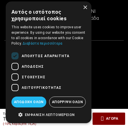
Ιερά Οδός 286
×
Εμπορικό κέντρο SINTRIVANI
Αυτός ο ιστότοπος
122 43 Αιγάλεω Αθήνα, Ελλάδα
χρησιμοποιεί cookies
This website uses cookies to improve user
experience. By using our website you consent
to all cookies in accordance with our Cookie
Policy.
Διαβάστε περισσότερα
ΑΠΟΛΎΤΩΣ ΑΠΑΡΑΊΤΗΤΑ
ΑΠΌΔΟΣΗΣ
ΣΤΌΧΕΥΣΗΣ
ΛΕΙΤΟΥΡΓΙΚΌΤΗΤΑΣ
ΑΠΟΔΟΧΉ ΌΛΩΝ
ΑΠΌΡΡΙΨΗ ΌΛΩΝ
Tiμή Έκδοσης:
142,00€
ΕΜΦΆΝΙΣΗ ΛΕΠΤΟΜΕΡΕΙΏΝ
127,80€
Τιμή ΕΜΒΡΥΟ:
ΑΓΟΡΆ
(-10%, Κερδίζετε 14,2€)