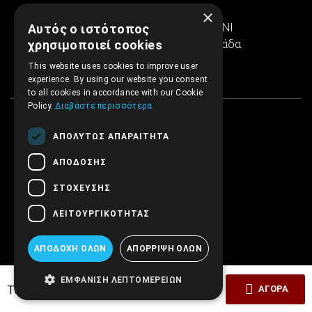
Ιερά Οδός 286
×
Εμπορικό κέντρο SINTRIVANI
Αυτός ο ιστότοπος
122 43 Αιγάλεω Αθήνα, Ελλάδα
χρησιμοποιεί cookies
This website uses cookies to improve user
experience. By using our website you consent
to all cookies in accordance with our Cookie
Policy.
Διαβάστε περισσότερα
ΑΠΟΛΎΤΩΣ ΑΠΑΡΑΊΤΗΤΑ
ΑΠΌΔΟΣΗΣ
ΣΤΌΧΕΥΣΗΣ
ΛΕΙΤΟΥΡΓΙΚΌΤΗΤΑΣ
ΑΠΟΔΟΧΉ ΌΛΩΝ
ΑΠΌΡΡΙΨΗ ΌΛΩΝ
ΕΜΦΆΝΙΣΗ ΛΕΠΤΟΜΕΡΕΙΏΝ
20,00€
Τιμή ΕΜΒΡΥΟ:
ΑΓΟΡΆ