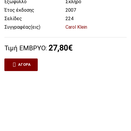
Εξώφυλλο
Σκληρό
Έτος έκδοσης
2007
ΤΑΡΙΑ
ΦΥΣΙΟΛΟΓΙΑ ΦΥΤΩΝ-
Σελίδες
224
ΒΙΟΛΟΓΙΑ-ΒΙΟΧΗΜΕΙΑ-
ΜΙΚΡΟΒΙΟΛΟΓΙΑ
Συγγραφέας(εις)
Carol Klein
ΛΗΣ ΚΑΛΛΙΕΡΓΕΙΑΣ
ΦΥΤΟΠΡΟΣΤΑΣΙΑ
27,80€
Τιμή ΕΜΒΡΥΟ:
ΣΣΟΚΟΜΙΑ
ΟΛΑ
ΑΓΟΡΑ
ΝΟΛΟΓΙΑ
ΛΟΓΙΑ