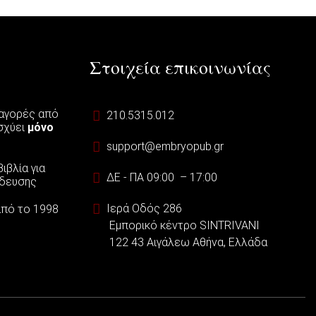
Στοιχεία επικοινωνίας
 αγορές από
210.5315.012
ισχύει
μόνο
support@embryopub.gr
ιβλία για
ΔΕ - ΠΑ 09:00 – 17:00
ίδευσης
Ιερά Οδός 286
 από το 1998
Εμπορικό κέντρο SINTRIVANI
122 43 Αιγάλεω Αθήνα, Ελλάδα