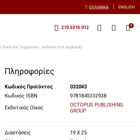
ΕΛΛΗΝΙΚΑ
ENGLISH
0
210.5315.012
 δικά σας λαχανικά - έκδοση στα αγγλικά)
Η ΠΑΡΑΓΩΓΗ
ΟΙΚΟΝΟΜΙΑ
Πληροφορίες
ΟΚΗΠΙΑ
ΣΥΣΤΗΜΑΤΙΚΗ ΒΟΤΑΝΙΚΗ
Κωδικός Προϊόντος
032043
Η ΦΥΤΩΝ-ΛΙΠΑΝΣΗ
ΤΡΟΦΙΜΑ
Κωδικός ISBN
9781845332938
OCTOPUS PUBLISHING
Εκδοτικός Οίκος
GROUP
ΩΠΙΣΤΙΚΑ
ΥΔΑΤΟΚΑΛΛΙΕΡΓΕΙΕΣ
Διαστάσεις
19 X 25
ΝΟΚΟΜΙΑ
ΥΔΡΟΠΟΝΙΑ