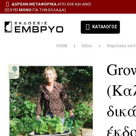
ΔΩΡΕΑΝ ΜΕΤΑΦΟΡΙΚΑ
ΑΠΟ 60€ ΚΑΙ ΑΝΩ!
(ΙΣΧΥΕΙ
ΜΟΝΟ
ΓΙΑ ΤΗΝ ΕΛΛΑΔΑ)
ΚΑΤΑΛΟΓΟΣ
HOME
Είδος
Θεματικές κατ
ΕΚΔΟΣΕΙΣ ΕΜΒΡΥΟ - ΤΑ ΒΙΒΛΙΑ ΜΑΣ
DVDS - CD-RO
ΔΙΑΦΑΝΕΙΕΣ
Gro
ΘΕΜΑΤΙΚΕΣ ΚΑΤΗΓΟΡΙΕΣ
E-BOOKS
BESTSELLERS
(Κα
ΠΡΟΣΦΟΡΕΣ
ΝΕΕΣ ΚΥΚΛΟ
δικ
ΣΥΝΔΡΟΜΗ ΕΦΗΜΕΡΙΔΑ ΑΙΓΑΛΕΩ
ΛΟΓΟΤΕΧΝΙΑ
έκδ
ΟΛΑ ΤΑ ΠΡΟΪΟΝΤΑ