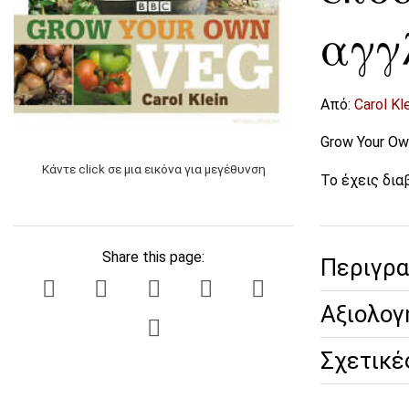
ΠΑΙΔΙΚΑ
αγγ
ΓΕΝΙΚΑ
Follow us:
Από:
Carol Kl
ΑΜΠΕΛΟΥΡΓΙ
Grow Your Ow
Κάντε click σε μια εικόνα για μεγέθυνση
Το έχεις δια
ΑΝΑΤΟΜΙΑ-Μ
ΦΥΣΙΟΛΟΓΙΑ
Share this page:
ΑΡΔΕΥΣΕΙΣ - 
Περιγρ
Αξιολογ
ΒΙΟΛΟΓΙΚΗ Γ
Σχετικέ