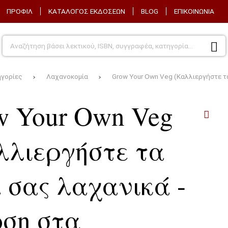
ΠΡΟΦΙΛ
ΚΑΤΑΛΟΓΟΣ ΕΚΔΟΣΕΩΝ
BLOG
ΕΠΙΚΟΙΝΩΝΙΑ
ηγορίες
Λαχανοκομία
Grow Your Own Veg (Καλλιεργήστε τα
MS - VHS -
ΒΙΟΤΕΧΝΟΛΟΓΙΑ-ΓΕΝΕΤΙΚΗ
ΖΩΙΚ
- ΒΕΛΤΙΩΣΗ ΦΥΤΩΝ -
w Your Own Veg
ΠΕΙΡΑΜΑΤΙΣΜΟΣ
ΘΕΡΜ
λλιεργήστε τα
ΓΕΩΠΟΝΙΚΑ
ΘΡΕΨ
ΦΟΡΙΕΣ
ά σας λαχανικά -
ΓΕΩΡΓΙΚΕΣ ΒΙΟΜΗΧΑΝΙΕΣ
ΚΑΛΛ
οση στα
ΓΕΩΡΓΙΚΕΣ ΕΦΑΡΜΟΓΕΣ
ΛΑΧΑ