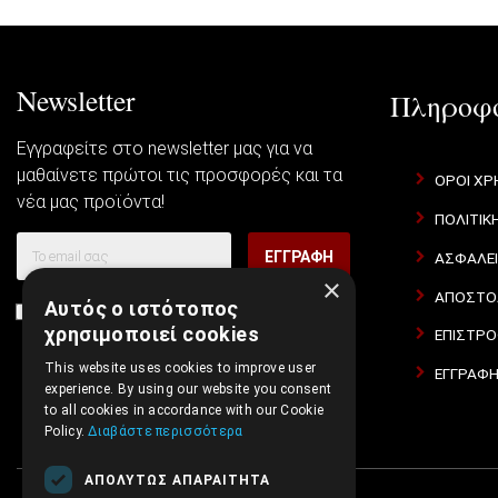
Newsletter
Πληροφο
Εγγραφείτε στο newsletter μας για να
μαθαίνετε πρώτοι τις προσφορές και τα
ΟΡΟΙ ΧΡ
νέα μας προϊόντα!
ΠΟΛΙΤΙΚ
ΕΓΓΡΑΦΗ
ΑΣΦΑΛΕ
×
ΑΠΟΣΤΟΛ
Αυτός ο ιστότοπος
Συμφωνώ με τους
Όροι Χρήσης Ιστοσελίδας
και τη
χρησιμοποιεί cookies
ΕΠΙΣΤΡΟ
Πολιτική Απορρήτου
This website uses cookies to improve user
ΕΓΓΡΑΦΗ
experience. By using our website you consent
to all cookies in accordance with our Cookie
Policy.
Διαβάστε περισσότερα
ΑΠΟΛΎΤΩΣ ΑΠΑΡΑΊΤΗΤΑ