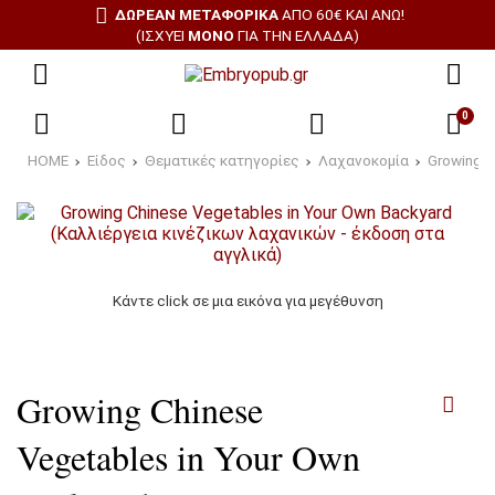
ΔΩΡΕΑΝ ΜΕΤΑΦΟΡΙΚΑ
ΑΠΌ 60€ ΚΑΙ ΆΝΩ!
(ΙΣΧΎΕΙ
ΜΌΝΟ
ΓΙΑ ΤΗΝ ΕΛΛΆΔΑ)
0
HOME
Είδος
Θεματικές κατηγορίες
Λαχανοκομία
Growing C
Κάντε click σε μια εικόνα για μεγέθυνση
Growing Chinese
Vegetables in Your Own