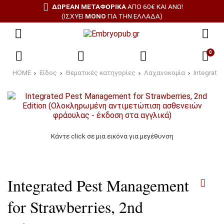
ΔΩΡΕΑΝ ΜΕΤΑΦΟΡΙΚΑ
ΑΠΌ 60€ ΚΑΙ ΆΝΩ!
(ΙΣΧΎΕΙ
ΜΌΝΟ
ΓΙΑ ΤΗΝ ΕΛΛΆΔΑ)
0
HOME
Είδος
Θεματικές κατηγορίες
Λαχανοκομία
Integrate
Κάντε click σε μια εικόνα για μεγέθυνση
Integrated Pest Management
for Strawberries, 2nd