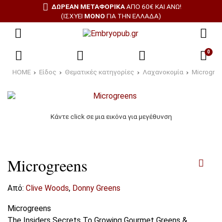
ΔΩΡΕΑΝ ΜΕΤΑΦΟΡΙΚΑ
ΑΠΌ 60€ ΚΑΙ ΆΝΩ!
(ΙΣΧΎΕΙ
ΜΌΝΟ
ΓΙΑ ΤΗΝ ΕΛΛΆΔΑ)
0
HOME
Είδος
Θεματικές κατηγορίες
Λαχανοκομία
Microgre
Κάντε click σε μια εικόνα για μεγέθυνση
Microgreens
Από:
Clive Woods
,
Donny Greens
Microgreens
The Insiders Secrets To Growing Gourmet Greens &