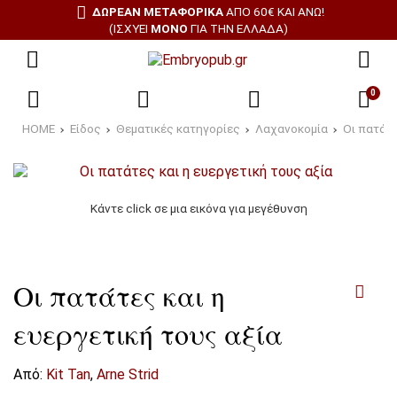
ΔΩΡΕΑΝ ΜΕΤΑΦΟΡΙΚΑ
ΑΠΌ 60€ ΚΑΙ ΆΝΩ!
(ΙΣΧΎΕΙ
ΜΌΝΟ
ΓΙΑ ΤΗΝ ΕΛΛΆΔΑ)
0
HOME
Είδος
Θεματικές κατηγορίες
Λαχανοκομία
Οι πατάτε
Κάντε click σε μια εικόνα για μεγέθυνση
Οι πατάτες και η
ευεργετική τους αξία
Από:
Kit Tan
,
Arne Strid