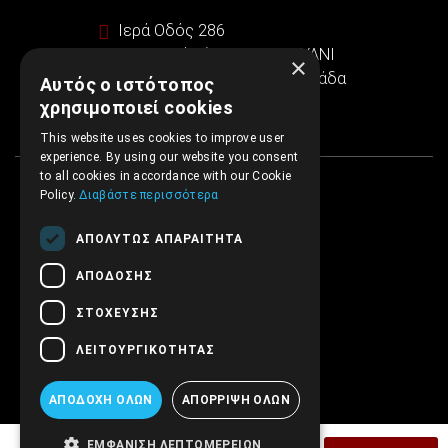
Ιερά Οδός 286
Εμπορικό κέντρο SINTRIVANI
×
122 43 Αιγάλεω Αθήνα, Ελλάδα
Αυτός ο ιστότοπος
χρησιμοποιεί cookies
This website uses cookies to improve user
experience. By using our website you consent
to all cookies in accordance with our Cookie
Policy.
Διαβάστε περισσότερα
ΑΠΟΛΎΤΩΣ ΑΠΑΡΑΊΤΗΤΑ
ΑΠΌΔΟΣΗΣ
ΣΤΌΧΕΥΣΗΣ
ΛΕΙΤΟΥΡΓΙΚΌΤΗΤΑΣ
ΑΠΟΔΟΧΉ ΌΛΩΝ
ΑΠΌΡΡΙΨΗ ΌΛΩΝ
ΕΜΦΆΝΙΣΗ ΛΕΠΤΟΜΕΡΕΙΏΝ