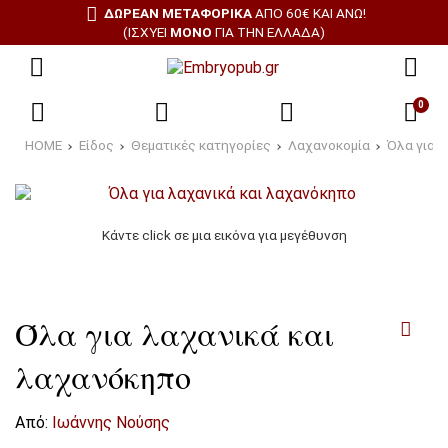
ΔΩΡΕΑΝ ΜΕΤΑΦΟΡΙΚΑ
ΑΠΌ 60€ ΚΑΙ ΆΝΩ!
(ΙΣΧΎΕΙ
ΜΌΝΟ
ΓΙΑ ΤΗΝ ΕΛΛΆΔΑ)
0
HOME
Είδος
Θεματικές κατηγορίες
Λαχανοκομία
Όλα για 
Κάντε click σε μια εικόνα για μεγέθυνση
Όλα για λαχανικά και
λαχανόκηπο
Από:
Ιωάννης Νούσης