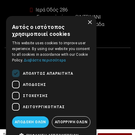
Ιερά Οδός 286
Εμπορικό κέντρο SINTRIVANI
×
122 43 Αιγάλεω Αθήνα, Ελλάδα
Αυτός ο ιστότοπος
χρησιμοποιεί cookies
This website uses cookies to improve user
experience. By using our website you consent
to all cookies in accordance with our Cookie
Policy.
Διαβάστε περισσότερα
ΑΠΟΛΎΤΩΣ ΑΠΑΡΑΊΤΗΤΑ
ΑΠΌΔΟΣΗΣ
ΣΤΌΧΕΥΣΗΣ
ΛΕΙΤΟΥΡΓΙΚΌΤΗΤΑΣ
ΑΠΟΔΟΧΉ ΌΛΩΝ
ΑΠΌΡΡΙΨΗ ΌΛΩΝ
Tiμή Έκδοσης:
16,42€