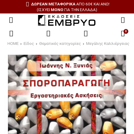
ΔΩΡΕΑΝ ΜΕΤΑΦΟΡΙΚΑ
ΑΠΟ 60€ ΚΑΙ ΑΝΩ!
(ΙΣΧΥΕΙ
ΜΟΝΟ
ΓΙΑ ΤΗΝ ΕΛΛΑΔΑ)
0
HOME
Είδος
Θεματικές κατηγορίες
Μεγάλης Καλλιέργειας