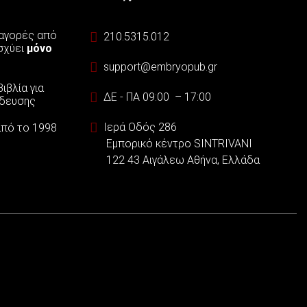
 αγορές από
210.5315.012
ισχύει
μόνο
support@embryopub.gr
ιβλία για
ΔΕ - ΠΑ 09:00 – 17:00
ίδευσης
Ιερά Οδός 286
 από το 1998
Εμπορικό κέντρο SINTRIVANI
122 43 Αιγάλεω Αθήνα, Ελλάδα