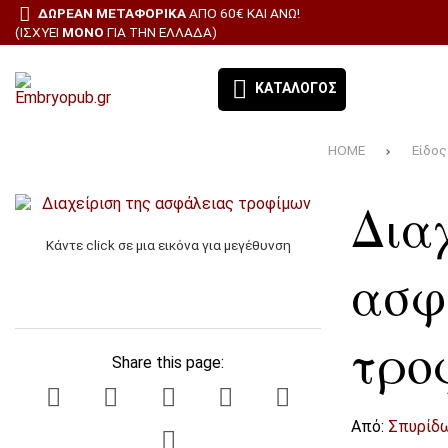
ΔΩΡΕΑΝ ΜΕΤΑΦΟΡΙΚΑ
ΑΠΌ 60€ ΚΑΙ ΆΝΩ!
(ΙΣΧΎΕΙ
ΜΌΝΟ
ΓΙΑ ΤΗΝ ΕΛΛΆΔΑ)
ΚΑΤΆΛΟΓΟΣ
HOME
Είδος
ΕΚΔΌΣΕΙΣ ΈΜΒΡΥΟ - ΤΑ ΒΙΒΛΊΑ ΜΑΣ
Διαχ
ΘΕΜΑΤΙΚΈΣ ΚΑΤΗΓΟΡΊΕΣ
Κάντε click σε μια εικόνα για μεγέθυνση
BESTSELLERS
ασφ
ΠΡΟΣΦΟΡΕΣ
τρο
Share this page:
ΣΥΝΔΡΟΜΉ ΕΦΗΜΕΡΊΔΑ ΑΙΓΑΛΕΩ
ΌΛΑ ΤΑ ΠΡΟΪΌΝΤΑ
Από:
Σπυρίδω