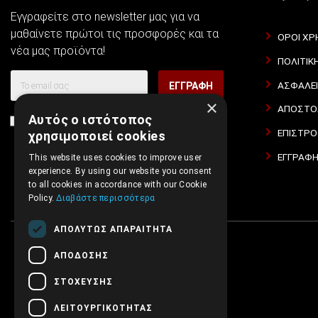
Εγγραφείτε στο newsletter μας για να
μαθαίνετε πρώτοι τις προσφορές και τα
ΌΡΟΙ ΧΡ
νέα μας προϊόντα!
ΠΟΛΙΤΙΚ
ΑΣΦΆΛΕ
ΕΓΓΡΑΦΉ
×
ΑΠΟΣΤΟΛ
Αυτός ο ιστότοπος
Συμφωνώ με τους
Όροι Χρήσης Ιστοσελίδας
και τη
ΕΠΙΣΤΡΟ
χρησιμοποιεί cookies
Πολιτική Απορρήτου
ΕΓΓΡΑΦΉ
This website uses cookies to improve user
experience. By using our website you consent
to all cookies in accordance with our Cookie
Policy.
Διαβάστε περισσότερα
ΑΠΟΛΎΤΩΣ ΑΠΑΡΑΊΤΗΤΑ
ΑΠΌΔΟΣΗΣ
ΣΤΌΧΕΥΣΗΣ
ΛΕΙΤΟΥΡΓΙΚΌΤΗΤΑΣ