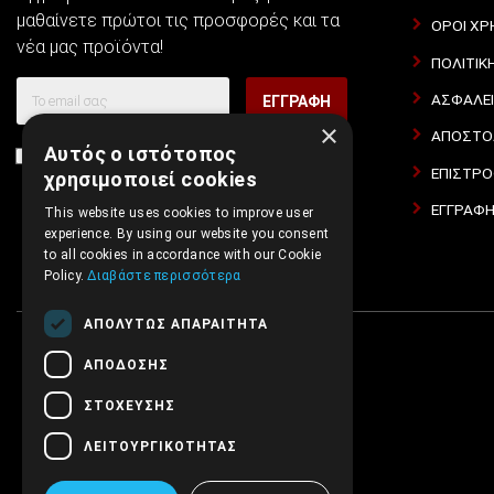
μαθαίνετε πρώτοι τις προσφορές και τα
ΌΡΟΙ ΧΡ
νέα μας προϊόντα!
ΠΟΛΙΤΙΚ
ΑΣΦΆΛΕ
ΕΓΓΡΑΦΉ
×
ΑΠΟΣΤΟΛ
Αυτός ο ιστότοπος
Συμφωνώ με τους
Όροι Χρήσης Ιστοσελίδας
και τη
ΕΠΙΣΤΡΟ
χρησιμοποιεί cookies
Πολιτική Απορρήτου
ΕΓΓΡΑΦΉ
This website uses cookies to improve user
experience. By using our website you consent
to all cookies in accordance with our Cookie
Policy.
Διαβάστε περισσότερα
ΑΠΟΛΎΤΩΣ ΑΠΑΡΑΊΤΗΤΑ
ΑΠΌΔΟΣΗΣ
ΣΤΌΧΕΥΣΗΣ
ΛΕΙΤΟΥΡΓΙΚΌΤΗΤΑΣ