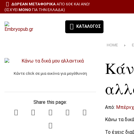
ΔΩΡΕΑΝ ΜΕΤΑΦΟΡΙΚΑ
ΑΠΌ 60€ ΚΑΙ ΆΝΩ!
(ΙΣΧΎΕΙ
ΜΌΝΟ
ΓΙΑ ΤΗΝ ΕΛΛΆΔΑ)
ΚΑΤΆΛΟΓΟΣ
HOME
Ε
ΕΚΔΌΣΕΙΣ ΈΜΒΡΥΟ - ΤΑ ΒΙΒΛΊΑ ΜΑΣ
Κάν
ΘΕΜΑΤΙΚΈΣ ΚΑΤΗΓΟΡΊΕΣ
Κάντε click σε μια εικόνα για μεγέθυνση
BESTSELLERS
αλλ
ΠΡΟΣΦΟΡΕΣ
Share this page:
Από:
Μπέρνχ
ΣΥΝΔΡΟΜΉ ΕΦΗΜΕΡΊΔΑ ΑΙΓΑΛΕΩ
Κάνω τα δικά
ΌΛΑ ΤΑ ΠΡΟΪΌΝΤΑ
Το έχεις δια