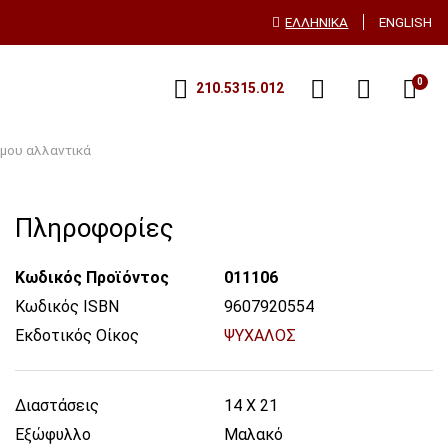
ΕΛΛΗΝΙΚΆ
ENGLISH
0
210.5315.012
 μου αλλαντικά
Πληροφορίες
Κωδικός Προϊόντος
011106
Κωδικός ISBN
9607920554
Εκδοτικός Οίκος
ΨΥΧΑΛΟΣ
Διαστάσεις
14 X 21
Εξώφυλλο
Μαλακό