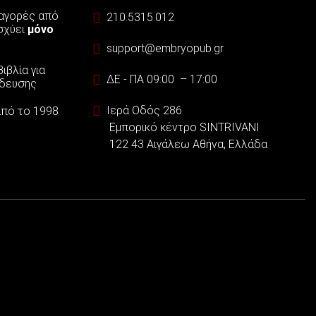
 αγορές από
210.5315.012
ισχύει
μόνο
support@embryopub.gr
ιβλία για
ΔΕ - ΠΑ 09:00 – 17:00
ίδευσης
Ιερά Οδός 286
 από το 1998
Εμπορικό κέντρο SINTRIVANI
122 43 Αιγάλεω Αθήνα, Ελλάδα