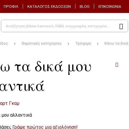
ΠΡΟΦΊΛ
ΚΑΤΆΛΟΓΟΣ ΕΚΔΌΣΕΩΝ
BLOG
ΕΠΙΚΟΙΝΩΝΊΑ
ίδος
Θεματικές κατηγορίες
Τρόφιμα
Κάνω τα δικά
ω τα δικά μου
αντικά
αρτ Γκαμ
 μου αλλαντικά
βάσει;
Γράψε πρώτος μια αξιολόγηση!