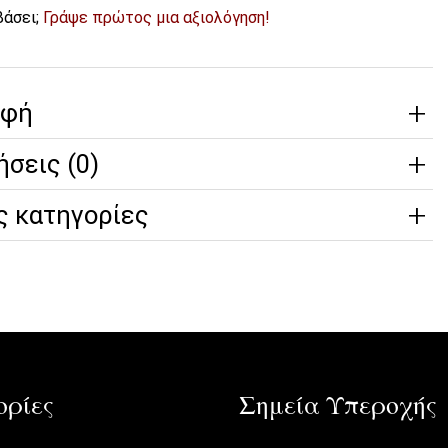
βάσει;
Γράψε πρώτος μια αξιολόγηση!
αφή
ήσεις (0)
ς κατηγορίες
ρίες
Σημεία Υπεροχής