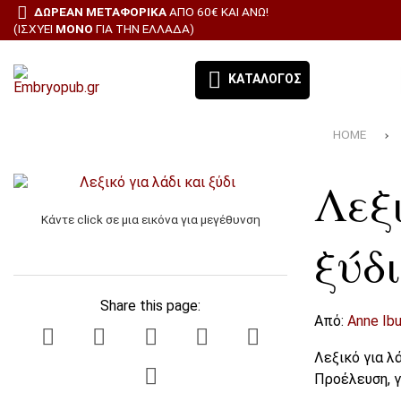
ΔΩΡΕΑΝ ΜΕΤΑΦΟΡΙΚΑ
ΑΠΌ 60€ ΚΑΙ ΆΝΩ!
(ΙΣΧΎΕΙ
ΜΌΝΟ
ΓΙΑ ΤΗΝ ΕΛΛΆΔΑ)
ΚΑΤΆΛΟΓΟΣ
HOME
ΕΚΔΌΣΕΙΣ ΈΜΒΡΥΟ - ΤΑ ΒΙΒΛΊΑ ΜΑΣ
Λεξι
ΘΕΜΑΤΙΚΈΣ ΚΑΤΗΓΟΡΊΕΣ
Κάντε click σε μια εικόνα για μεγέθυνση
BESTSELLERS
ξύδι
ΠΡΟΣΦΟΡΕΣ
Share this page:
Από:
Anne Ibu
ΣΥΝΔΡΟΜΉ ΕΦΗΜΕΡΊΔΑ ΑΙΓΑΛΕΩ
Λεξικό για λά
ΌΛΑ ΤΑ ΠΡΟΪΌΝΤΑ
Προέλευση, γ