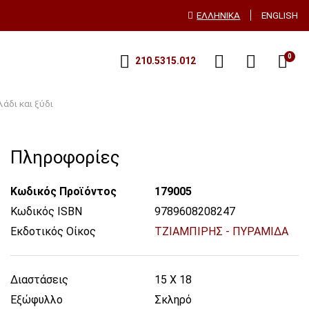
ΕΛΛΗΝΙΚΆ
ENGLISH
0
210.5315.012
λάδι και ξύδι
Πληροφορίες
Κωδικός Προϊόντος
179005
Κωδικός ISBN
9789608208247
Εκδοτικός Οίκος
ΤΖΙΑΜΠΙΡΗΣ - ΠΥΡΑΜΙΔΑ
Διαστάσεις
15 X 18
Εξώφυλλο
Σκληρό