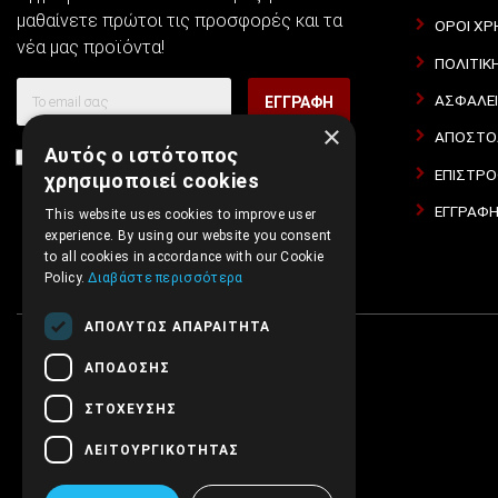
μαθαίνετε πρώτοι τις προσφορές και τα
ΌΡΟΙ ΧΡ
νέα μας προϊόντα!
ΠΟΛΙΤΙΚ
ΑΣΦΆΛΕ
ΕΓΓΡΑΦΉ
×
ΑΠΟΣΤΟΛ
Αυτός ο ιστότοπος
Συμφωνώ με τους
Όροι Χρήσης Ιστοσελίδας
και τη
ΕΠΙΣΤΡΟ
χρησιμοποιεί cookies
Πολιτική Απορρήτου
ΕΓΓΡΑΦΉ
This website uses cookies to improve user
experience. By using our website you consent
to all cookies in accordance with our Cookie
Policy.
Διαβάστε περισσότερα
ΑΠΟΛΎΤΩΣ ΑΠΑΡΑΊΤΗΤΑ
ΑΠΌΔΟΣΗΣ
ΣΤΌΧΕΥΣΗΣ
ΛΕΙΤΟΥΡΓΙΚΌΤΗΤΑΣ