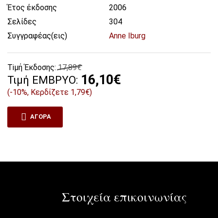
Έτος έκδοσης
2006
Σελίδες
304
Συγγραφέας(εις)
Anne Iburg
Tiμή Έκδοσης:
17,89€
16,10€
Τιμή ΕΜΒΡΥΟ:
(-10%, Κερδίζετε 1,79€)
ΑΓΟΡΆ
Στοιχεία επικοινωνίας