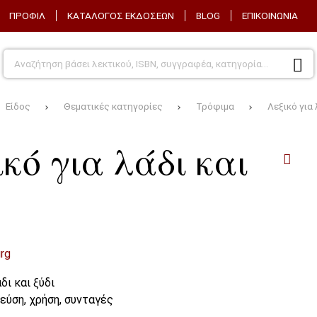
ΠΡΟΦΊΛ
ΚΑΤΆΛΟΓΟΣ ΕΚΔΌΣΕΩΝ
BLOG
ΕΠΙΚΟΙΝΩΝΊΑ
Είδος
Θεματικές κατηγορίες
Τρόφιμα
Λεξικό για 
κό για λάδι και
rg
δι και ξύδι
εύση, χρήση, συνταγές