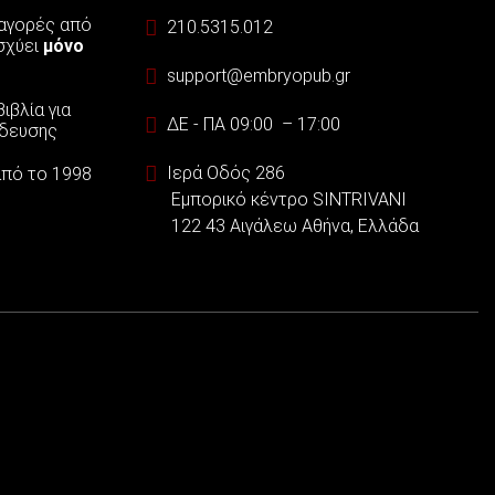
 αγορές από
210.5315.012
ισχύει
μόνο
support@embryopub.gr
ιβλία για
ΔΕ - ΠΑ 09:00 – 17:00
ίδευσης
Ιερά Οδός 286
 από το 1998
Εμπορικό κέντρο SINTRIVANI
122 43 Αιγάλεω Αθήνα, Ελλάδα