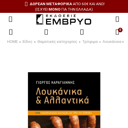
ΔΩΡΕΑΝ ΜΕΤΑΦΟΡΙΚΑ
ΑΠΟ 60€ ΚΑΙ ΑΝΩ!
(ΙΣΧΥΕΙ
ΜΟΝΟ
ΓΙΑ ΤΗΝ ΕΛΛΑΔΑ)
0
HOME
Είδος
Θεματικές κατηγορίες
Τρόφιμα
Λουκάνικα και