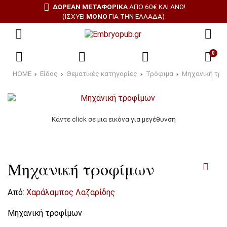
ΔΩΡΕΑΝ ΜΕΤΑΦΟΡΙΚΑ
ΑΠΌ 60€ ΚΑΙ ΆΝΩ!
(ΙΣΧΎΕΙ
ΜΌΝΟ
ΓΙΑ ΤΗΝ ΕΛΛΆΔΑ)
0
HOME
Είδος
Θεματικές κατηγορίες
Τρόφιμα
Μηχανική τρ
Κάντε click σε μια εικόνα για μεγέθυνση
Μηχανική τροφίμων
Από:
Χαράλαμπος Λαζαρίδης
Μηχανική τροφίμων