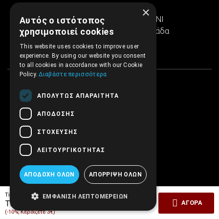
Ιερά Οδός 286
×
Εμπορικό κέντρο SINTRIVANI
Αυτός ο ιστότοπος
122 43 Αιγάλεω Αθήνα, Ελλάδα
χρησιμοποιεί cookies
This website uses cookies to improve user
experience. By using our website you consent
to all cookies in accordance with our Cookie
Policy.
Διαβάστε περισσότερα
ΑΠΟΛΎΤΩΣ ΑΠΑΡΑΊΤΗΤΑ
ΑΠΌΔΟΣΗΣ
ΣΤΌΧΕΥΣΗΣ
ΛΕΙΤΟΥΡΓΙΚΌΤΗΤΑΣ
ΑΠΟΔΟΧΉ ΌΛΩΝ
ΑΠΌΡΡΙΨΗ ΌΛΩΝ
Tiμή Έκδοσης:
30,00€
ΕΜΦΆΝΙΣΗ ΛΕΠΤΟΜΕΡΕΙΏΝ
27,00€
Τιμή ΕΜΒΡΥΟ:
ΑΓΟΡΆ
(-10%, Κερδίζετε 3€)