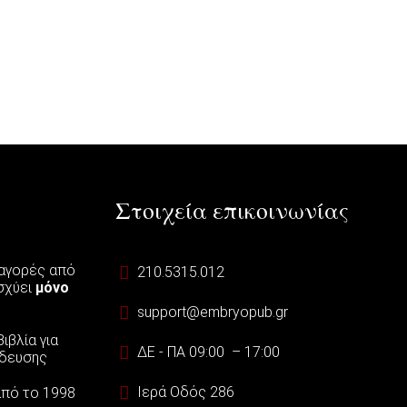
Στοιχεία επικοινωνίας
 αγορές από
210.5315.012
ισχύει
μόνο
support@embryopub.gr
ιβλία για
ΔΕ - ΠΑ 09:00 – 17:00
ίδευσης
Ιερά Οδός 286
 από το 1998