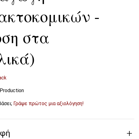
ακτοκομικών -
οση στα
λικά)
ack
 Production
βάσει;
Γράψε πρώτος μια αξιολόγηση!
αφή