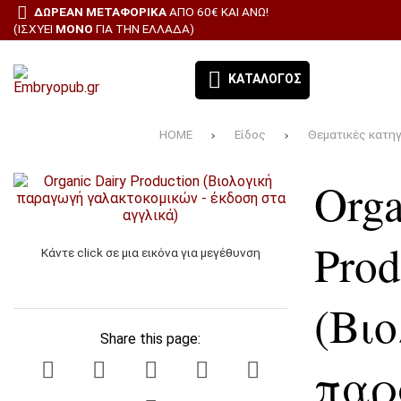
ΔΩΡΕΑΝ ΜΕΤΑΦΟΡΙΚΑ
ΑΠΌ 60€ ΚΑΙ ΆΝΩ!
(ΙΣΧΎΕΙ
ΜΌΝΟ
ΓΙΑ ΤΗΝ ΕΛΛΆΔΑ)
ΚΑΤΆΛΟΓΟΣ
HOME
Είδος
Θεματικές κατη
ΕΚΔΌΣΕΙΣ ΈΜΒΡΥΟ - ΤΑ ΒΙΒΛΊΑ ΜΑΣ
Orga
ΘΕΜΑΤΙΚΈΣ ΚΑΤΗΓΟΡΊΕΣ
BESTSELLERS
Prod
Κάντε click σε μια εικόνα για μεγέθυνση
ΠΡΟΣΦΟΡΕΣ
(Βι
ΣΥΝΔΡΟΜΉ ΕΦΗΜΕΡΊΔΑ ΑΙΓΑΛΕΩ
Share this page:
παρ
ΌΛΑ ΤΑ ΠΡΟΪΌΝΤΑ