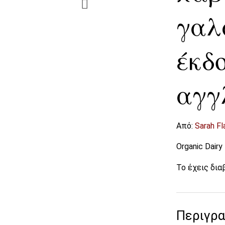
γαλ
έκδ
αγγ
Από:
Sarah Fl
Organic Dairy
Το έχεις δια
Περιγρ