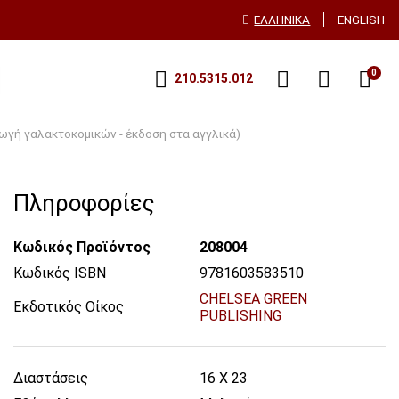
ΕΛΛΗΝΙΚΆ
ENGLISH
0
210.5315.012
γωγή γαλακτοκομικών - έκδοση στα αγγλικά)
Πληροφορίες
Κωδικός Προϊόντος
208004
Κωδικός ISBN
9781603583510
CHELSEA GREEN
Εκδοτικός Οίκος
PUBLISHING
Διαστάσεις
16 X 23