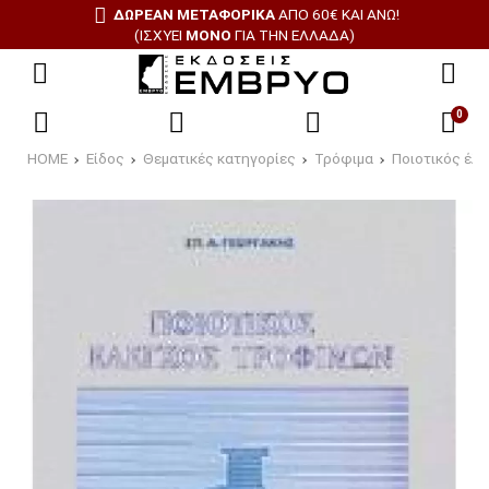
ΔΩΡΕΑΝ ΜΕΤΑΦΟΡΙΚΑ
ΑΠΟ 60€ ΚΑΙ ΑΝΩ!
(ΙΣΧΥΕΙ
ΜΟΝΟ
ΓΙΑ ΤΗΝ ΕΛΛΑΔΑ)
0
HOME
Είδος
Θεματικές κατηγορίες
Τρόφιμα
Ποιοτικός έλ