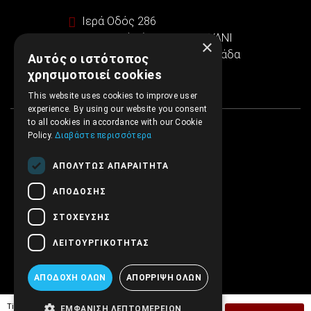
Ιερά Οδός 286
Εμπορικό κέντρο SINTRIVANI
×
122 43 Αιγάλεω Αθήνα, Ελλάδα
Αυτός ο ιστότοπος
χρησιμοποιεί cookies
This website uses cookies to improve user
experience. By using our website you consent
to all cookies in accordance with our Cookie
Policy.
Διαβάστε περισσότερα
ΑΠΟΛΎΤΩΣ ΑΠΑΡΑΊΤΗΤΑ
ΑΠΌΔΟΣΗΣ
ΣΤΌΧΕΥΣΗΣ
ΛΕΙΤΟΥΡΓΙΚΌΤΗΤΑΣ
ΑΠΟΔΟΧΉ ΌΛΩΝ
ΑΠΌΡΡΙΨΗ ΌΛΩΝ
Tiμή Έκδοσης:
12,00€
ΕΜΦΆΝΙΣΗ ΛΕΠΤΟΜΕΡΕΙΏΝ