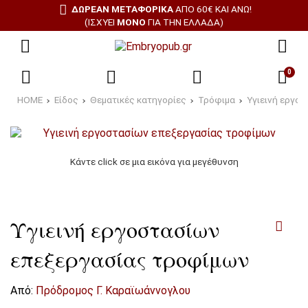
ΔΩΡΕΑΝ ΜΕΤΑΦΟΡΙΚΑ
ΑΠΌ 60€ ΚΑΙ ΆΝΩ!
(ΙΣΧΎΕΙ
ΜΌΝΟ
ΓΙΑ ΤΗΝ ΕΛΛΆΔΑ)
0
HOME
Είδος
Θεματικές κατηγορίες
Τρόφιμα
Υγιεινή εργο
Κάντε click σε μια εικόνα για μεγέθυνση
Υγιεινή εργοστασίων
επεξεργασίας τροφίμων
Από:
Πρόδρομος Γ. Καραϊωάννογλου