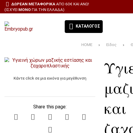
ΔΩΡΕΑΝ ΜΕΤΑΦΟΡΙΚΑ
ΑΠΌ 60€ ΚΑΙ ΆΝΩ!
(ΙΣΧΎΕΙ
ΜΌΝΟ
ΓΙΑ ΤΗΝ ΕΛΛΆΔΑ)
ΚΑΤΆΛΟΓΟΣ
HOME
Είδος
Θ
ΕΚΔΌΣΕΙΣ ΈΜΒΡΥΟ - ΤΑ ΒΙΒΛΊΑ ΜΑΣ
Υγι
ΘΕΜΑΤΙΚΈΣ ΚΑΤΗΓΟΡΊΕΣ
Κάντε click σε μια εικόνα για μεγέθυνση
BESTSELLERS
μαζ
ΠΡΟΣΦΟΡΕΣ
και
Share this page:
ΣΥΝΔΡΟΜΉ ΕΦΗΜΕΡΊΔΑ ΑΙΓΑΛΕΩ
ζαχ
ΌΛΑ ΤΑ ΠΡΟΪΌΝΤΑ