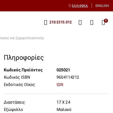
ΕΛΛΗΝΙΚΆ
ENGLISH
0
210.5315.012
τίασης και ζαχαροπλαστικής
Πληροφορίες
Κωδικός Προϊόντος
025021
Κωδικός ISBN
9604114212
Εκδοτικός Οίκος
ΙΩΝ
Διαστάσεις
17 X 24
Εξώφυλλο
Μαλακό