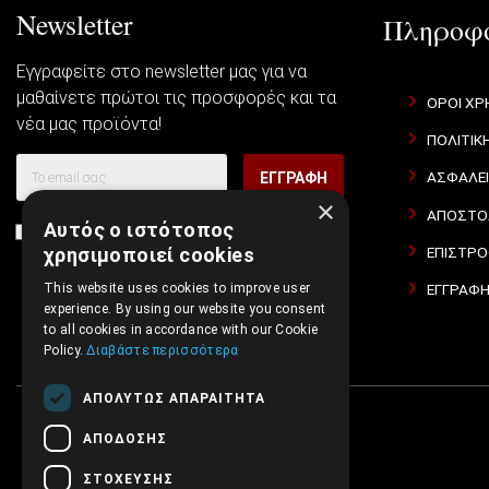
Newsletter
Πληροφο
Εγγραφείτε στο newsletter μας για να
μαθαίνετε πρώτοι τις προσφορές και τα
ΌΡΟΙ ΧΡ
νέα μας προϊόντα!
ΠΟΛΙΤΙΚ
ΑΣΦΆΛΕ
ΕΓΓΡΑΦΉ
×
ΑΠΟΣΤΟΛ
Αυτός ο ιστότοπος
Συμφωνώ με τους
Όροι Χρήσης Ιστοσελίδας
και τη
ΕΠΙΣΤΡΟ
χρησιμοποιεί cookies
Πολιτική Απορρήτου
ΕΓΓΡΑΦΉ
This website uses cookies to improve user
experience. By using our website you consent
to all cookies in accordance with our Cookie
Policy.
Διαβάστε περισσότερα
ΑΠΟΛΎΤΩΣ ΑΠΑΡΑΊΤΗΤΑ
ΑΠΌΔΟΣΗΣ
ΣΤΌΧΕΥΣΗΣ