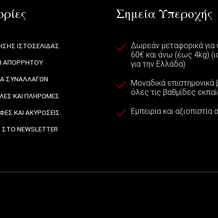
ρίες
Σημεία Υπεροχής
Δωρεάν μεταφορικά για
ΉΣΗΣ ΙΣΤΟΣΕΛΊΔΑΣ
60€ και άνω (έως 4kg) (
Ή ΑΠΟΡΡΉΤΟΥ
για την Ελλάδα)
ΙΑ ΣΥΝΑΛΛΑΓΏΝ
Μοναδικά επιστημονικά β
όλες τις βαθμίδες εκπα
ΈΣ ΚΑΙ ΠΛΗΡΩΜΈΣ
Εμπειρία και αξιοπιστία
ΦΈΣ ΚΑΙ ΑΚΥΡΏΣΕΙΣ
 ΣΤΟ NEWSLETTER