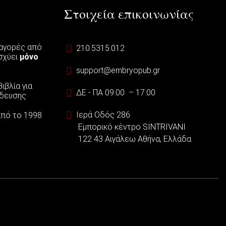
Στοιχεία επικοινωνίας
 αγορές από
210.5315.012
ισχύει
μόνο
support@embryopub.gr
ιβλία για
ΔΕ - ΠΑ 09:00 – 17:00
ίδευσης
Ιερά Οδός 286
 από το 1998
Εμπορικό κέντρο SINTRIVANI
122 43 Αιγάλεω Αθήνα, Ελλάδα