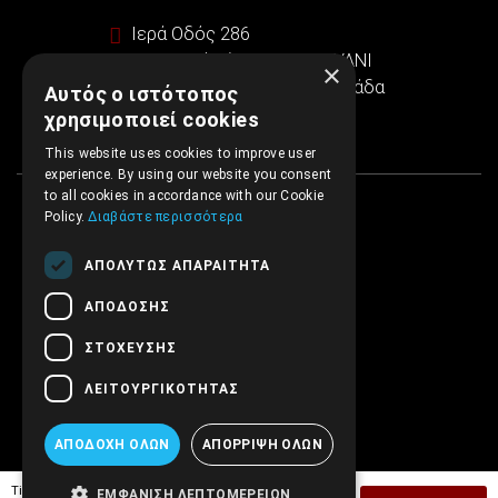
Ιερά Οδός 286
Εμπορικό κέντρο SINTRIVANI
×
122 43 Αιγάλεω Αθήνα, Ελλάδα
Αυτός ο ιστότοπος
χρησιμοποιεί cookies
This website uses cookies to improve user
experience. By using our website you consent
to all cookies in accordance with our Cookie
Policy.
Διαβάστε περισσότερα
ΑΠΟΛΎΤΩΣ ΑΠΑΡΑΊΤΗΤΑ
ΑΠΌΔΟΣΗΣ
ΣΤΌΧΕΥΣΗΣ
ΛΕΙΤΟΥΡΓΙΚΌΤΗΤΑΣ
ΑΠΟΔΟΧΉ ΌΛΩΝ
ΑΠΌΡΡΙΨΗ ΌΛΩΝ
Tiμή Έκδοσης:
30,00€
ΕΜΦΆΝΙΣΗ ΛΕΠΤΟΜΕΡΕΙΏΝ