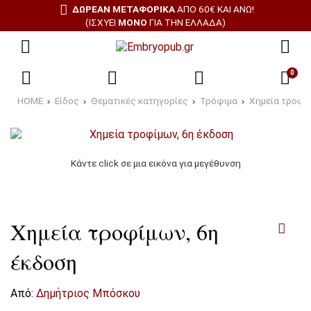
ΔΩΡΕΑΝ ΜΕΤΑΦΟΡΙΚΑ
ΑΠΌ 60€ ΚΑΙ ΆΝΩ!
(ΙΣΧΎΕΙ
ΜΌΝΟ
ΓΙΑ ΤΗΝ ΕΛΛΆΔΑ)
0
HOME
Είδος
Θεματικές κατηγορίες
Τρόφιμα
Χημεία τροφί
Κάντε click σε μια εικόνα για μεγέθυνση
Χημεία τροφίμων, 6η
έκδοση
Από:
Δημήτριος Μπόσκου