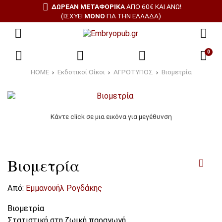
ΔΩΡΕΑΝ ΜΕΤΑΦΟΡΙΚΑ
ΑΠΌ 60€ ΚΑΙ ΆΝΩ!
(ΙΣΧΎΕΙ
ΜΌΝΟ
ΓΙΑ ΤΗΝ ΕΛΛΆΔΑ)
0
HOME
Εκδοτικοί Οίκοι
ΑΓΡΟΤΥΠΟΣ
Βιομετρία
Κάντε click σε μια εικόνα για μεγέθυνση
Βιομετρία
Από:
Εμμανουήλ Ρογδάκης
Βιομετρία
Στατιστική στη ζωική παραγωγή