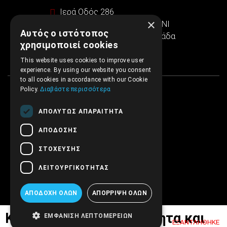
Ιερά Οδός 286
×
Εμπορικό κέντρο SINTRIVANI
Αυτός ο ιστότοπος
122 43 Αιγάλεω Αθήνα, Ελλάδα
χρησιμοποιεί cookies
This website uses cookies to improve user
experience. By using our website you consent
to all cookies in accordance with our Cookie
Policy.
Διαβάστε περισσότερα
ΑΠΟΛΎΤΩΣ ΑΠΑΡΑΊΤΗΤΑ
ΑΠΌΔΟΣΗΣ
ΣΤΌΧΕΥΣΗΣ
ΛΕΙΤΟΥΡΓΙΚΌΤΗΤΑΣ
ΑΠΟΔΟΧΉ ΌΛΩΝ
ΑΠΌΡΡΙΨΗ ΌΛΩΝ
Καλέστε για διαθεσιμότητα και
ΕΜΦΆΝΙΣΗ ΛΕΠΤΟΜΕΡΕΙΏΝ
ΕΞΑΝΤΛΉΘΗΚΕ