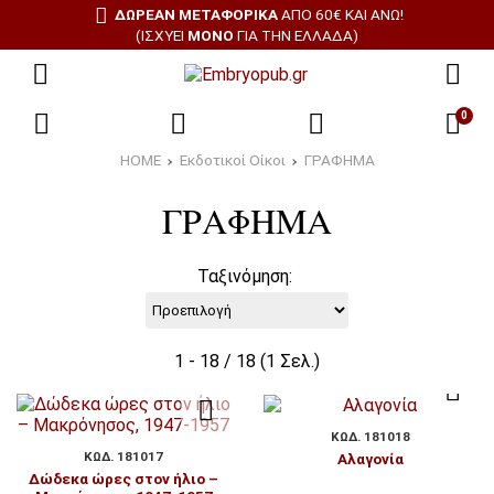
ΔΩΡΕΑΝ ΜΕΤΑΦΟΡΙΚΑ
ΑΠΌ 60€ ΚΑΙ ΆΝΩ!
(ΙΣΧΎΕΙ
ΜΌΝΟ
ΓΙΑ ΤΗΝ ΕΛΛΆΔΑ)
0
HOME
Εκδοτικοί Οίκοι
ΓΡΑΦΗΜΑ
ΓΡΑΦΗΜΑ
Ταξινόμηση:
1 - 18 / 18 (1 Σελ.)
ΚΩΔ. 181018
ΚΩΔ. 181017
Αλαγονία
Δώδεκα ώρες στον ήλιο –