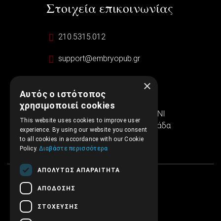
Στοιχεία επικοινωνίας
210.5315.012
support@embryopub.gr
ΔΕ - ΠΑ 09:00 – 17:00
×
Αυτός ο ιστότοπος
Ιερά Οδός 286
χρησιμοποιεί cookies
Εμπορικό κέντρο SINTRIVANI
This website uses cookies to improve user
122 43 Αιγάλεω Αθήνα, Ελλάδα
experience. By using our website you consent
to all cookies in accordance with our Cookie
Policy.
Διαβάστε περισσότερα
ΑΠΟΛΎΤΩΣ ΑΠΑΡΑΊΤΗΤΑ
ΑΠΌΔΟΣΗΣ
ΣΤΌΧΕΥΣΗΣ