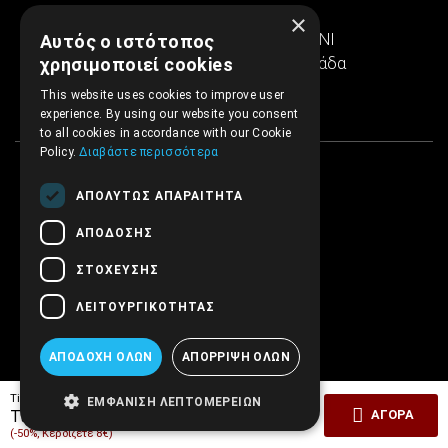
Ιερά Οδός 286
×
Εμπορικό κέντρο SINTRIVANI
Αυτός ο ιστότοπος
122 43 Αιγάλεω Αθήνα, Ελλάδα
χρησιμοποιεί cookies
This website uses cookies to improve user
experience. By using our website you consent
to all cookies in accordance with our Cookie
Policy.
Διαβάστε περισσότερα
ΑΠΟΛΎΤΩΣ ΑΠΑΡΑΊΤΗΤΑ
ΑΠΌΔΟΣΗΣ
ΣΤΌΧΕΥΣΗΣ
ΛΕΙΤΟΥΡΓΙΚΌΤΗΤΑΣ
ΑΠΟΔΟΧΉ ΌΛΩΝ
ΑΠΌΡΡΙΨΗ ΌΛΩΝ
Tiμή Έκδοσης:
16,00€
ΕΜΦΆΝΙΣΗ ΛΕΠΤΟΜΕΡΕΙΏΝ
8,00€
Τιμή ΕΜΒΡΥΟ:
ΑΓΟΡΆ
(-50%, Κερδίζετε 8€)