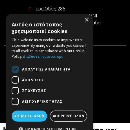
Ιερά Οδός 286
Εμπορικό κέντρο SINTRIVANI
×
122 43 Αιγάλεω Αθήνα, Ελλάδα
Αυτός ο ιστότοπος
χρησιμοποιεί cookies
This website uses cookies to improve user
experience. By using our website you consent
to all cookies in accordance with our Cookie
Policy.
Διαβάστε περισσότερα
ΑΠΟΛΎΤΩΣ ΑΠΑΡΑΊΤΗΤΑ
ΑΠΌΔΟΣΗΣ
ΣΤΌΧΕΥΣΗΣ
ΛΕΙΤΟΥΡΓΙΚΌΤΗΤΑΣ
ΑΠΟΔΟΧΉ ΌΛΩΝ
ΑΠΌΡΡΙΨΗ ΌΛΩΝ
ΕΜΦΆΝΙΣΗ ΛΕΠΤΟΜΕΡΕΙΏΝ