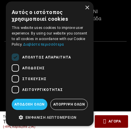
Ιερά Οδός 286
×
Εμπορικό κέντρο SINTRIVANI
Αυτός ο ιστότοπος
122 43 Αιγάλεω Αθήνα, Ελλάδα
χρησιμοποιεί cookies
This website uses cookies to improve user
experience. By using our website you consent
to all cookies in accordance with our Cookie
Policy.
Διαβάστε περισσότερα
ΑΠΟΛΎΤΩΣ ΑΠΑΡΑΊΤΗΤΑ
ΑΠΌΔΟΣΗΣ
ΣΤΌΧΕΥΣΗΣ
ΛΕΙΤΟΥΡΓΙΚΌΤΗΤΑΣ
ΑΠΟΔΟΧΉ ΌΛΩΝ
ΑΠΌΡΡΙΨΗ ΌΛΩΝ
Tiμή Έκδοσης:
5,90€
ΕΜΦΆΝΙΣΗ ΛΕΠΤΟΜΕΡΕΙΏΝ
3,00€
Τιμή ΕΜΒΡΥΟ:
ΑΓΟΡΆ
(-49%, Κερδίζετε 2,9€)