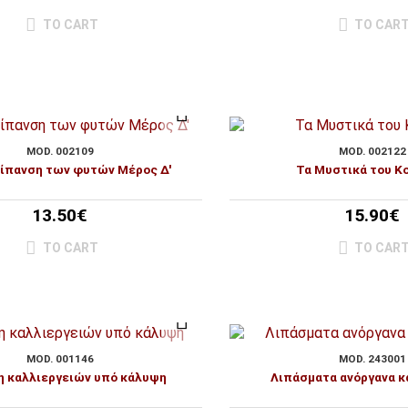
TO CART
TO CAR
MOD. 002109
MOD. 002122
ίπανση των φυτών Μέρος Δ'
Τα Μυστικά του Κ
13.50€
15.90€
TO CART
TO CAR
MOD. 001146
MOD. 243001
η καλλιεργειών υπό κάλυψη
Λιπάσματα ανόργανα κ