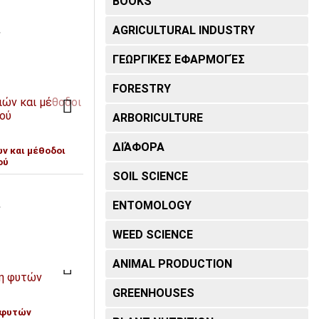
BOOKS
AGRICULTURAL INDUSTRY
T
ΓΕΩΡΓΙΚΈΣ ΕΦΑΡΜΟΓΈΣ
FORESTRY
ARBORICULTURE
ΔΙΆΦΟΡΑ
ν και μέθοδοι
ού
SOIL SCIENCE
ENTOMOLOGY
T
WEED SCIENCE
ANIMAL PRODUCTION
GREENHOUSES
 φυτών