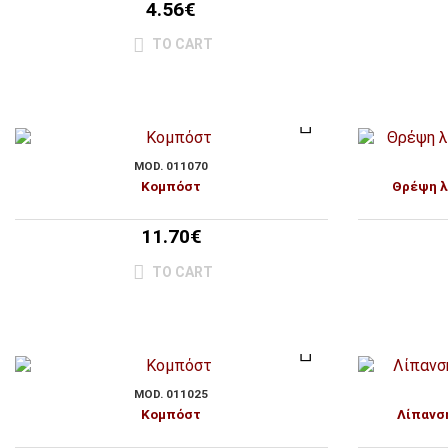
4.56€
TO CART
MOD. 011070
Κομπόστ
Θρέψη λ
11.70€
TO CART
MOD. 011025
Κομπόστ
Λίπανσ