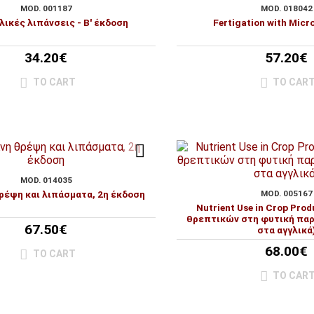
MOD. 001187
MOD. 018042
ικές λιπάνσεις - Β' έκδοση
Fertigation with Micro
34.20€
57.20€
TO CART
TO CAR
MOD. 014035
ρέψη και λιπάσματα, 2η έκδοση
MOD. 005167
Nutrient Use in Crop Pro
θρεπτικών στη φυτική παρ
67.50€
στα αγγλικά
68.00€
TO CART
TO CAR