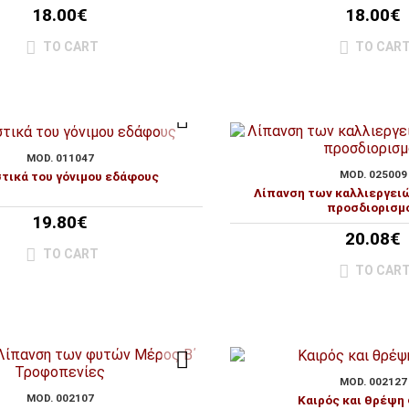
18.00€
18.00€
TO CART
TO CAR
MOD. 011047
MOD. 025009
στικά του γόνιμου εδάφους
Λίπανση των καλλιεργειώ
προσδιορισμ
19.80€
20.08€
TO CART
TO CAR
MOD. 002127
MOD. 002107
Καιρός και θρέψη