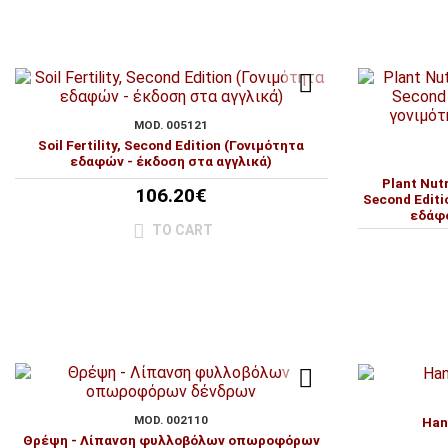
MOD. 005121
Soil Fertility, Second Edition (Γονιμότητα
εδαφών - έκδοση στα αγγλικά)
Plant Nutr
106.20€
Second Edit
εδάφο
TO CART
MOD. 002110
Han
Θρέψη - Λίπανση φυλλοβόλων οπωροφόρων