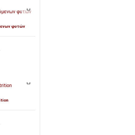
μενων φυτών
T
ition
T