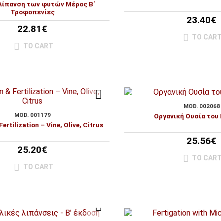
Λίπανση των φυτών Μέρος Β΄
Τροφοπενίες
23.40€
22.81€
TO CAR
TO CART
MOD. 002068
MOD. 001179
Οργανική Ουσία του
Fertilization – Vine, Olive, Citrus
25.56€
25.20€
TO CAR
TO CART