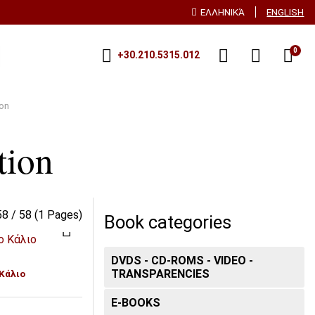
ΕΛΛΗΝΙΚΆ
ENGLISH
0
+30.210.5315.012
ion
tion
58 / 58 (1 Pages)
Book categories
DVDS - CD-ROMS - VIDEO -
TRANSPARENCIES
 Κάλιο
E-BOOKS