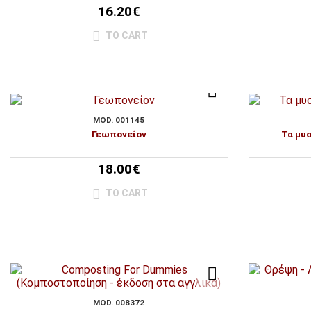
16.20€
TO CART
MOD. 001145
Γεωπονείον
Τα μυ
18.00€
TO CART
MOD. 008372