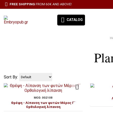
FREE SHIPPING
FROM 60€ AND ABOVE!
CATALOG
H
EMBRYO-OUR BOOKS
Pla
BOOK CATEGORIES
BESTSELLERS
ΠΡΟΣΦΟΡΕΣ
Sort By:
ΣΥΝΔΡΟΜΉ ΕΦΗΜΕΡΊΔΑ ΑΙΓΑΛΕΩ
MOD. 002108
ALL PRODUCTS
Θρέψη - Λίπανση των φυτών Μέρος Γ΄
Ορθολογική λίπανση