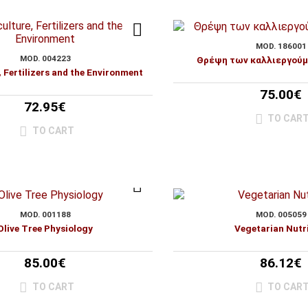
MOD. 186001
MOD. 004223
Θρέψη των καλλιεργού
, Fertilizers and the Environment
75.00€
72.95€
TO CAR
TO CART
MOD. 001188
MOD. 005059
Olive Tree Physiology
Vegetarian Nutr
85.00€
86.12€
TO CART
TO CAR