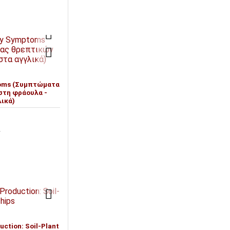
toms (Συμπτώματα
στη φράουλα -
λικά)
T
uction: Soil-Plant