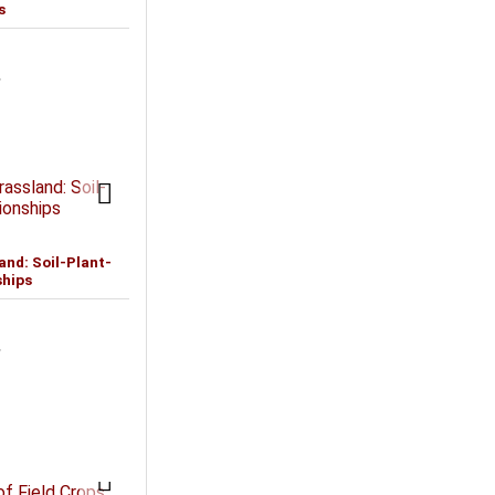
s
T
and: Soil-Plant-
ships
T