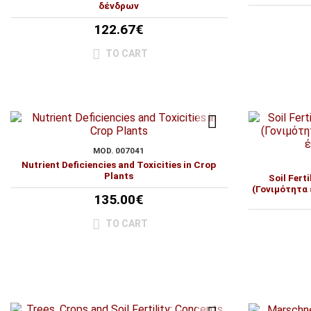
δένδρων
122.67€
TO CART
MOD. 007041
Nutrient Deficiencies and Toxicities in Crop
Plants
Soil Ferti
(Γονιμότητα
135.00€
TO CART