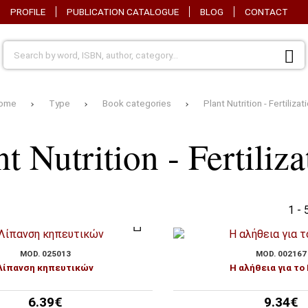
PROFILE
PUBLICATION CATALOGUE
BLOG
CONTACT
ome
Type
Book categories
Plant Nutrition - Fertilizat
nt Nutrition - Fertiliza
1 - 
MOD. 025013
MOD. 002167
Λίπανση κηπευτικών
Η αλήθεια για το
6.39€
9.34€