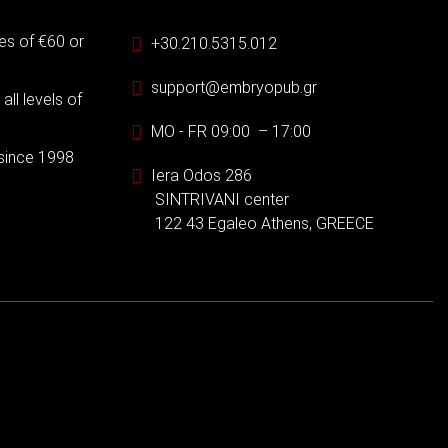
es of €60 or
+30.210.5315.012
support@embryopub.gr
ll levels of
MO - FR 09:00 – 17:00
 since 1998
Iera Odos 286
SINTRIVANI center
122 43 Egaleo Athens, GREECE