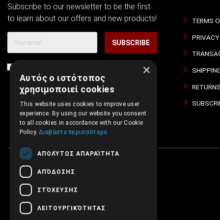
Subscribe to our newsletter to be the first
to learn about our offers and new products!
TERMS O
PRIVACY
SUBSCRIBE
TRANSAC
×
I agree with
Terms of Use
and
Privacy Policy
SHIPPIN
Αυτός ο ιστότοπος
RETURNS
χρησιμοποιεί cookies
SUBSCRI
This website uses cookies to improve user
experience. By using our website you consent
to all cookies in accordance with our Cookie
Policy.
Διαβάστε περισσότερα
ΑΠΟΛΎΤΩΣ ΑΠΑΡΑΊΤΗΤΑ
ΑΠΌΔΟΣΗΣ
ΣΤΌΧΕΥΣΗΣ
ΛΕΙΤΟΥΡΓΙΚΌΤΗΤΑΣ