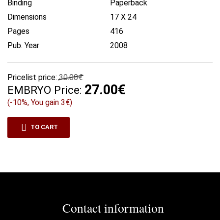
Binding
Paperback
Dimensions
17 X 24
Pages
416
Pub. Year
2008
Pricelist price:
30.00€
27.00€
EMBRYO Price:
(-10%, You gain 3€)
TO CART
Contact information