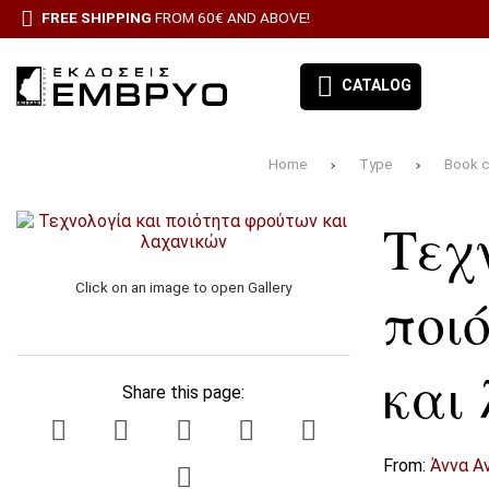
FREE SHIPPING
FROM 60€ AND ABOVE!
CATALOG
Home
Type
Book c
EMBRYO-OUR BOOKS
Τεχ
BOOK CATEGORIES
BESTSELLERS
Click on an image to open Gallery
ποι
ΠΡΟΣΦΟΡΕΣ
και
ΣΥΝΔΡΟΜΉ ΕΦΗΜΕΡΊΔΑ ΑΙΓΑΛΕΩ
Share this page:
ALL PRODUCTS
From:
Άννα Α