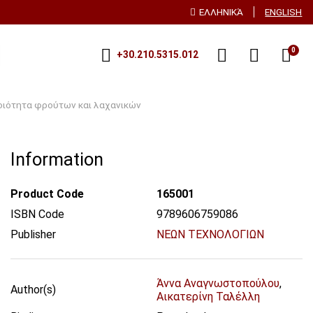
ΕΛΛΗΝΙΚΆ
ENGLISH
0
+30.210.5315.012
ποιότητα φρούτων και λαχανικών
Information
Product Code
165001
ISBN Code
9789606759086
Publisher
ΝΕΩΝ ΤΕΧΝΟΛΟΓΙΩΝ
Άννα Αναγνωστοπούλου
,
Author(s)
Αικατερίνη Ταλέλλη