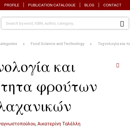
PROFILE
PUBLICATION CATALOGUE
BLOG
CONTACT
ategories
Food Science and Technology
Τεχνολογία και 
νολογία και
ότητα φρούτων
 λαχανικών
ναγνωστοπούλου
,
Αικατερίνη Ταλέλλη